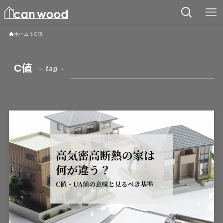
ホーム
C値
C値
– tag –