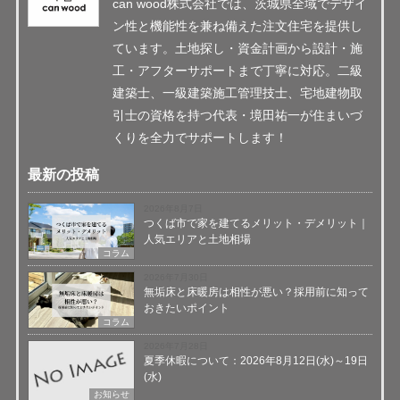
can wood株式会社では、茨城県全域でデザイ
ン性と機能性を兼ね備えた注文住宅を提供し
ています。土地探し・資金計画から設計・施
工・アフターサポートまで丁寧に対応。二級
建築士、一級建築施工管理技士、宅地建物取
引士の資格を持つ代表・境田祐一が住まいづ
くりを全力でサポートします！
最新の投稿
2026年8月7日
つくば市で家を建てるメリット・デメリット｜
人気エリアと土地相場
コラム
2026年7月30日
無垢床と床暖房は相性が悪い？採用前に知って
おきたいポイント
コラム
2026年7月28日
夏季休暇について：2026年8月12日(水)～19日
(水)
お知らせ