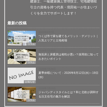
建築士、一級建築施工管理技士、宅地建物取
引士の資格を持つ代表・境田祐一が住まいづ
くりを全力でサポートします！
最新の投稿
2026年8月7日
つくば市で家を建てるメリット・デメリット｜
人気エリアと土地相場
コラム
2026年7月30日
無垢床と床暖房は相性が悪い？採用前に知って
おきたいポイント
コラム
2026年7月28日
夏季休暇について：2026年8月12日(水)～19日
(水)
お知らせ
2026年7月23日
ジャパンディスタイルとは？和と北欧が調和す
る注文住宅の魅力を解説
コラム