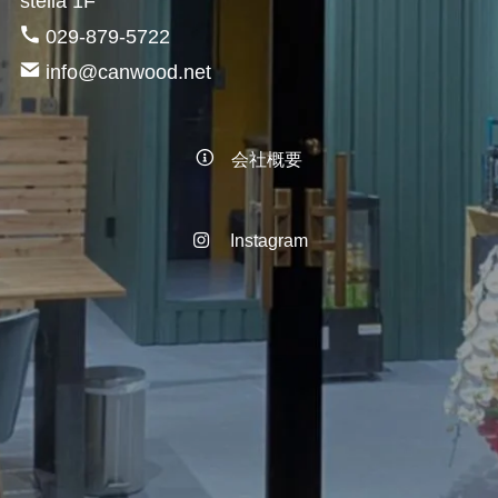
stella 1F
029-879-5722
info@canwood.net
会社概要
Instagram