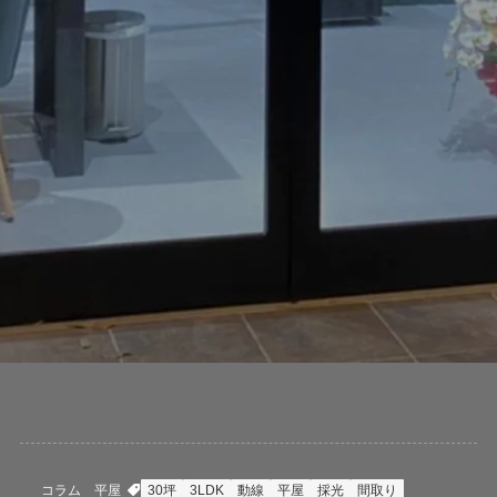
コラム
平屋
30坪
3LDK
動線
平屋
採光
間取り