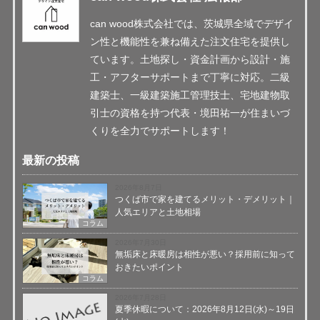
can wood株式会社では、茨城県全域でデザイ
ン性と機能性を兼ね備えた注文住宅を提供し
ています。土地探し・資金計画から設計・施
工・アフターサポートまで丁寧に対応。二級
建築士、一級建築施工管理技士、宅地建物取
引士の資格を持つ代表・境田祐一が住まいづ
くりを全力でサポートします！
最新の投稿
2026年8月7日
つくば市で家を建てるメリット・デメリット｜
人気エリアと土地相場
コラム
2026年7月30日
無垢床と床暖房は相性が悪い？採用前に知って
おきたいポイント
コラム
2026年7月28日
夏季休暇について：2026年8月12日(水)～19日