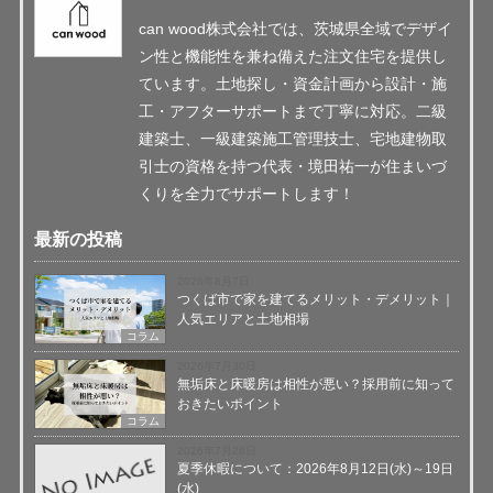
can wood株式会社では、茨城県全域でデザイ
ン性と機能性を兼ね備えた注文住宅を提供し
ています。土地探し・資金計画から設計・施
工・アフターサポートまで丁寧に対応。二級
建築士、一級建築施工管理技士、宅地建物取
引士の資格を持つ代表・境田祐一が住まいづ
くりを全力でサポートします！
最新の投稿
2026年8月7日
つくば市で家を建てるメリット・デメリット｜
人気エリアと土地相場
コラム
2026年7月30日
無垢床と床暖房は相性が悪い？採用前に知って
おきたいポイント
コラム
2026年7月28日
夏季休暇について：2026年8月12日(水)～19日
(水)