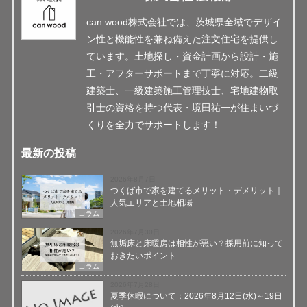
can wood株式会社では、茨城県全域でデザイ
ン性と機能性を兼ね備えた注文住宅を提供し
ています。土地探し・資金計画から設計・施
工・アフターサポートまで丁寧に対応。二級
建築士、一級建築施工管理技士、宅地建物取
引士の資格を持つ代表・境田祐一が住まいづ
くりを全力でサポートします！
最新の投稿
2026年8月7日
つくば市で家を建てるメリット・デメリット｜
人気エリアと土地相場
コラム
2026年7月30日
無垢床と床暖房は相性が悪い？採用前に知って
おきたいポイント
コラム
2026年7月28日
夏季休暇について：2026年8月12日(水)～19日