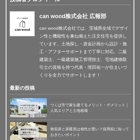
can wood株式会社 広報部
can wood株式会社では、茨城県全域でデザイ
ン性と機能性を兼ね備えた注文住宅を提供し
ています。土地探し・資金計画から設計・施
工・アフターサポートまで丁寧に対応。二級
建築士、一級建築施工管理技士、宅地建物取
引士の資格を持つ代表・境田祐一が住まいづ
くりを全力でサポートします！
最新の投稿
2026年8月7日
つくば市で家を建てるメリット・デメリット｜
人気エリアと土地相場
コラム
2026年7月30日
無垢床と床暖房は相性が悪い？採用前に知って
おきたいポイント
コラム