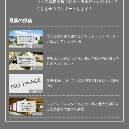
引士の資格を持つ代表・境田祐一が住まいづ
くりを全力でサポートします！
最新の投稿
2026年8月7日
つくば市で家を建てるメリット・デメリット｜
人気エリアと土地相場
コラム
2026年7月30日
無垢床と床暖房は相性が悪い？採用前に知って
おきたいポイント
コラム
2026年7月28日
夏季休暇について：2026年8月12日(水)～19日
(水)
お知らせ
2026年7月23日
ジャパンディスタイルとは？和と北欧が調和す
る注文住宅の魅力を解説
コラム