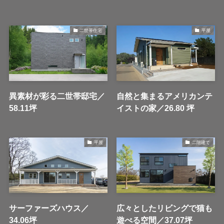
二世帯住宅
平屋
異素材が彩る二世帯邸宅／
自然と集まるアメリカンテ
58.11坪
イストの家／26.80 坪
平屋
二階建て
サーファーズハウス／
広々としたリビングで猫も
34.06坪
遊べる空間／37.07坪