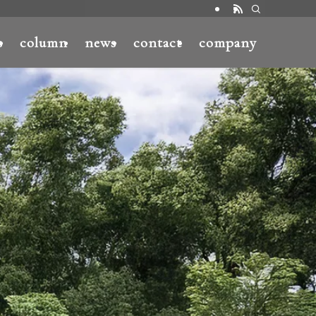
s
column
news
contact
company