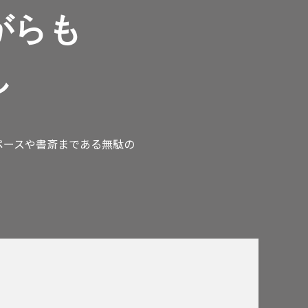
がらも
し
ペースや書斎まである無駄の