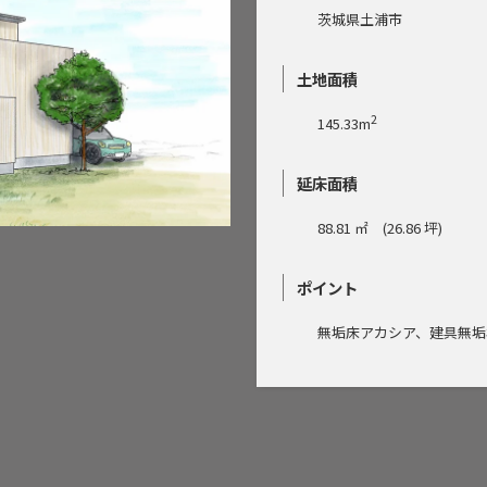
茨城県土浦市
土地面積
2
145.33m
延床面積
88.81 ㎡ (26.86 坪)
ポイント
無垢床アカシア、建具無垢