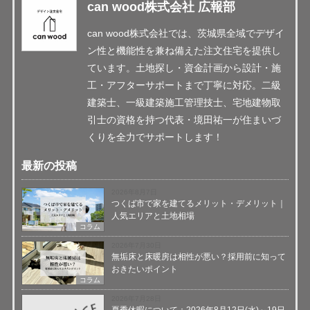
can wood株式会社 広報部
can wood株式会社では、茨城県全域でデザイ
ン性と機能性を兼ね備えた注文住宅を提供し
ています。土地探し・資金計画から設計・施
工・アフターサポートまで丁寧に対応。二級
建築士、一級建築施工管理技士、宅地建物取
引士の資格を持つ代表・境田祐一が住まいづ
くりを全力でサポートします！
最新の投稿
2026年8月7日
つくば市で家を建てるメリット・デメリット｜
人気エリアと土地相場
コラム
2026年7月30日
無垢床と床暖房は相性が悪い？採用前に知って
おきたいポイント
コラム
2026年7月28日
夏季休暇について：2026年8月12日(水)～19日