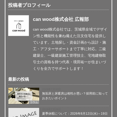
投稿者プロフィール
can wood株式会社 広報部
can wood株式会社では、茨城県全域でデザイ
ン性と機能性を兼ね備えた注文住宅を提供し
ています。土地探し・資金計画から設計・施
工・アフターサポートまで丁寧に対応。二級
建築士、一級建築施工管理技士、宅地建物取
引士の資格を持つ代表・境田祐一が住まいづ
くりを全力でサポートします！
最新の投稿
2026年7月30日
無垢床と床暖房は相性が悪い？採用前に知って
おきたいポイント
コラム
2026年7月28日
夏季休暇について：2026年8月12日(水)～19日