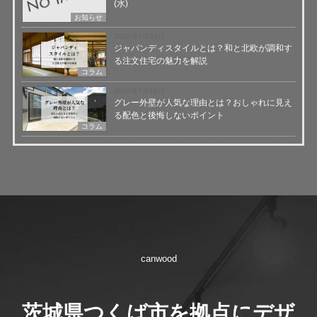
(水)
お知らせ
2026年7月23日
ジャパンディスタイルとは？和と北欧が調和す
る注文住宅の魅力を解説
コラム
2026年7月16日
グレー外壁が人気な理由とは？おしゃれに見え
る配色と後悔しないポイント
コラム
canwood
茨城県つくば市を拠点にデザ