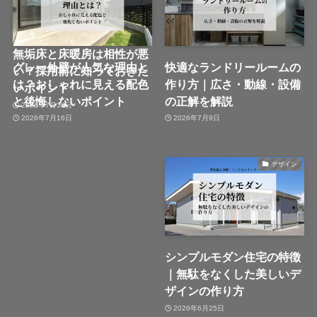
注文住宅
無垢床と床暖房は相性が悪
グレー外壁が人気な理由と
快適なランドリールームの
い？採用前に知っておきた
は？おしゃれに見える配色
作り方｜広さ・動線・設備
いポイント
と後悔しないポイント
の正解を解説
2026年7月30日
2026年7月16日
2026年7月9日
デザイン
シンプルモダン住宅の特徴
｜無駄をなくした美しいデ
ザインの作り方
2026年6月25日