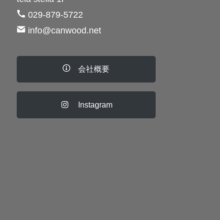
029-879-5722
info@canwood.net
会社概要
Instagram