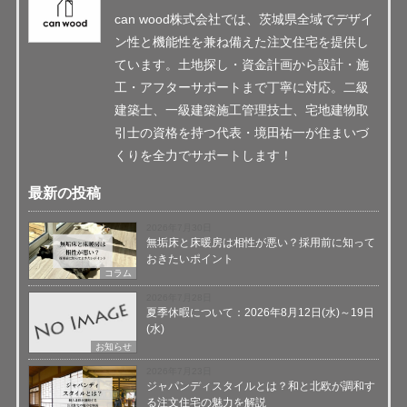
can wood株式会社では、茨城県全域でデザイ
ン性と機能性を兼ね備えた注文住宅を提供し
ています。土地探し・資金計画から設計・施
工・アフターサポートまで丁寧に対応。二級
建築士、一級建築施工管理技士、宅地建物取
引士の資格を持つ代表・境田祐一が住まいづ
くりを全力でサポートします！
最新の投稿
2026年7月30日
無垢床と床暖房は相性が悪い？採用前に知って
おきたいポイント
コラム
2026年7月28日
夏季休暇について：2026年8月12日(水)～19日
(水)
お知らせ
2026年7月23日
ジャパンディスタイルとは？和と北欧が調和す
る注文住宅の魅力を解説