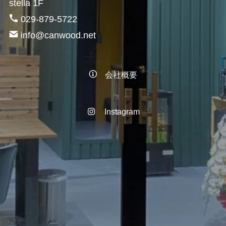
stella 1F
029-879-5722
info@canwood.net
会社概要
Instagram