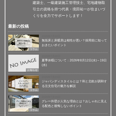
建築士、一級建築施工管理技士、宅地建物取
引士の資格を持つ代表・境田祐一が住まいづ
くりを全力でサポートします！
最新の投稿
2026年7月30日
無垢床と床暖房は相性が悪い？採用前に知って
おきたいポイント
コラム
2026年7月28日
夏季休暇について：2026年8月12日(水)～19日
(水)
お知らせ
2026年7月23日
ジャパンディスタイルとは？和と北欧が調和す
る注文住宅の魅力を解説
コラム
2026年7月16日
グレー外壁が人気な理由とは？おしゃれに見え
る配色と後悔しないポイント
コラム