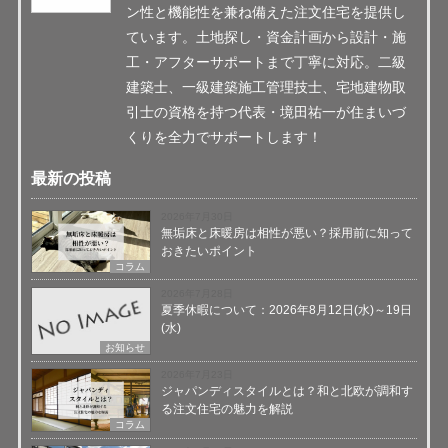
ン性と機能性を兼ね備えた注文住宅を提供し
ています。土地探し・資金計画から設計・施
工・アフターサポートまで丁寧に対応。二級
建築士、一級建築施工管理技士、宅地建物取
引士の資格を持つ代表・境田祐一が住まいづ
くりを全力でサポートします！
最新の投稿
2026年7月30日
無垢床と床暖房は相性が悪い？採用前に知って
おきたいポイント
コラム
2026年7月28日
夏季休暇について：2026年8月12日(水)～19日
(水)
お知らせ
2026年7月23日
ジャパンディスタイルとは？和と北欧が調和す
る注文住宅の魅力を解説
コラム