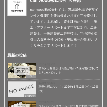
can wood株式会社 広報部
can wood株式会社では、茨城県全域でデザイ
ン性と機能性を兼ね備えた注文住宅を提供し
ています。土地探し・資金計画から設計・施
工・アフターサポートまで丁寧に対応。二級
建築士、一級建築施工管理技士、宅地建物取
引士の資格を持つ代表・境田祐一が住まいづ
くりを全力でサポートします！
最新の投稿
2026年7月30日
無垢床と床暖房は相性が悪い？採用前に知って
おきたいポイント
コラム
2026年7月28日
夏季休暇について：2026年8月12日(水)～19日
(水)
お知らせ
2026年7月23日
ジャパンディスタイルとは？和と北欧が調和す