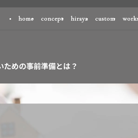
home
concept
hiraya
custom
work
いための事前準備とは？