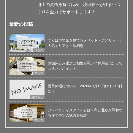
引士の資格を持つ代表・境田祐一が住まいづ
くりを全力でサポートします！
最新の投稿
2026年8月7日
つくば市で家を建てるメリット・デメリット｜
人気エリアと土地相場
コラム
2026年7月30日
無垢床と床暖房は相性が悪い？採用前に知って
おきたいポイント
コラム
2026年7月28日
夏季休暇について：2026年8月12日(水)～19日
(水)
お知らせ
2026年7月23日
ジャパンディスタイルとは？和と北欧が調和す
る注文住宅の魅力を解説
コラム