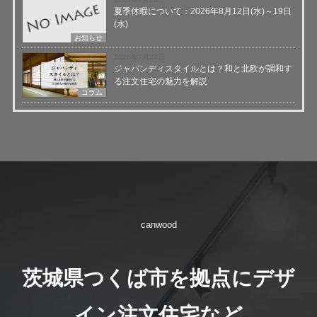
夏季休暇について：2026年8月12日(水)～19日
(水)
お知らせ
2026年7月23日
ジャパンディスタイルとは？和と北欧が調和す
る注文住宅の魅力を解説
コラム
canwood
茨城県つくば市を拠点にデザ
イン注文住宅など