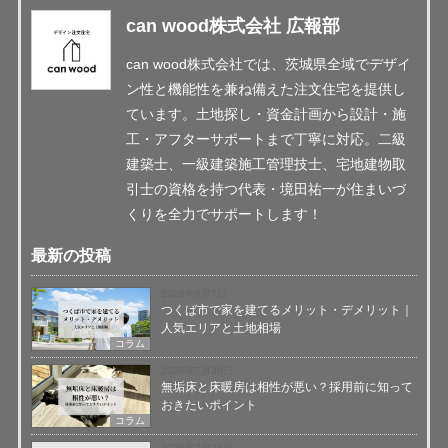
can wood株式会社 広報部
can wood株式会社では、茨城県全域でデザイ
ン性と機能性を兼ね備えた注文住宅を提供し
ています。土地探し・資金計画から設計・施
工・アフターサポートまで丁寧に対応。二級
建築士、一級建築施工管理技士、宅地建物取
引士の資格を持つ代表・境田祐一が住まいづ
くりを全力でサポートします！
最新の投稿
2026年8月7日
つくば市で家を建てるメリット・デメリット｜
人気エリアと土地相場
コラム
2026年7月30日
無垢床と床暖房は相性が悪い？採用前に知って
おきたいポイント
コラム
2026年7月28日