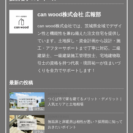
can wood株式会社 広報部
can wood株式会社では、茨城県全域でデザイ
ン性と機能性を兼ね備えた注文住宅を提供し
ています。土地探し・資金計画から設計・施
工・アフターサポートまで丁寧に対応。二級
建築士、一級建築施工管理技士、宅地建物取
引士の資格を持つ代表・境田祐一が住まいづ
くりを全力でサポートします！
最新の投稿
2026年8月7日
つくば市で家を建てるメリット・デメリット｜
人気エリアと土地相場
コラム
2026年7月30日
無垢床と床暖房は相性が悪い？採用前に知って
おきたいポイント
コラム