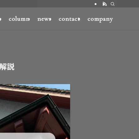
s
column
news
contact
company
解説