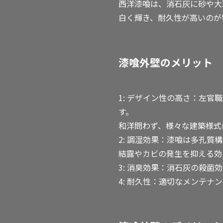
西洋漆喰は、消石灰に砂や大
白く輝き、耐久性が高いのが
漆喰外壁のメリット
1: デザイン性の高さ：左
す。
和洋問わず、様々な建築様式
2: 調湿効果：漆喰は多孔
結露やカビの発生を抑える効
3: 消臭効果：消石灰の殺
4: 耐久性：適切なメンテナ