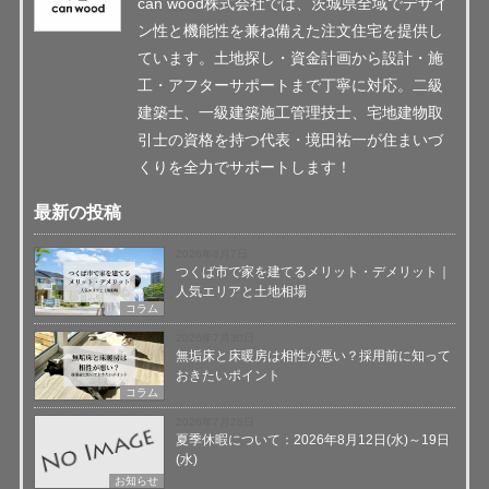
can wood株式会社では、茨城県全域でデザイ
ン性と機能性を兼ね備えた注文住宅を提供し
ています。土地探し・資金計画から設計・施
工・アフターサポートまで丁寧に対応。二級
建築士、一級建築施工管理技士、宅地建物取
引士の資格を持つ代表・境田祐一が住まいづ
くりを全力でサポートします！
最新の投稿
2026年8月7日
つくば市で家を建てるメリット・デメリット｜
人気エリアと土地相場
コラム
2026年7月30日
無垢床と床暖房は相性が悪い？採用前に知って
おきたいポイント
コラム
2026年7月28日
夏季休暇について：2026年8月12日(水)～19日
(水)
お知らせ