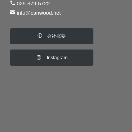
029-879-5722
info@canwood.net
会社概要
Instagram