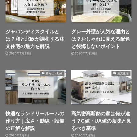
ジャパンディスタイルと
グレー外壁が人気な理由と
は？和と北欧が調和する注
は？おしゃれに見える配色
文住宅の魅力を解説
と後悔しないポイント
2026年7月23日
2026年7月16日
暮らし・動線
注文住宅
快適なランドリールームの
高気密高断熱の家は何が違
作り方｜広さ・動線・設備
う？C値・UA値の意味と見
の正解を解説
るべき基準
2026年7月9日
2026年7月2日