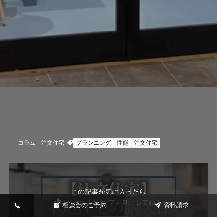
コラム
注文住宅
プランニング
性能
注文住宅
この記事が気に入ったら
いいね または フォローしてね！
相談会のご予約
資料請求