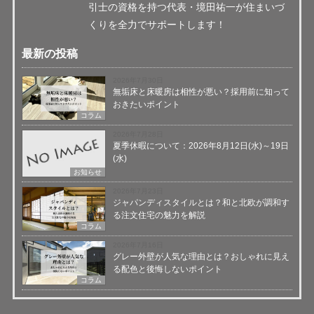
引士の資格を持つ代表・境田祐一が住まいづ
くりを全力でサポートします！
最新の投稿
2026年7月30日
無垢床と床暖房は相性が悪い？採用前に知って
おきたいポイント
コラム
2026年7月28日
夏季休暇について：2026年8月12日(水)～19日
(水)
お知らせ
2026年7月23日
ジャパンディスタイルとは？和と北欧が調和す
る注文住宅の魅力を解説
コラム
2026年7月16日
グレー外壁が人気な理由とは？おしゃれに見え
る配色と後悔しないポイント
コラム