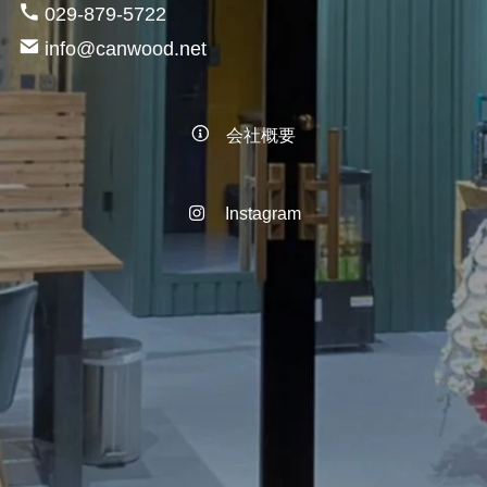
029-879-5722
info@canwood.net
会社概要
Instagram