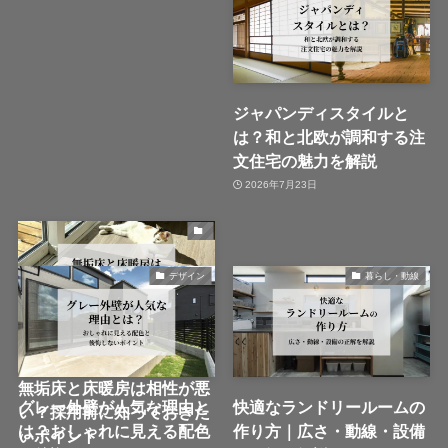
ジャパンディスタイルと
は？和と北欧が調和する注
文住宅の魅力を解説
2026年7月23日
デザイン
暮らし・動線
注文住宅
無垢床と床暖房は相性が悪
グレー外壁が人気な理由と
快適なランドリールームの
い？採用前に知っておきた
は？おしゃれに見える配色
作り方｜広さ・動線・設備
いポイント